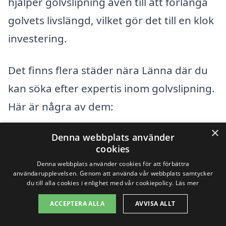
hjälper golvslipning även till att förlänga
golvets livslängd, vilket gör det till en klok
investering.
Det finns flera städer nära Länna där du
kan söka efter expertis inom golvslipning.
Här är några av dem:
×
Denna webbplats använder
Uppsala
cookies
Knivsta
Denna webbplats använder cookies för att förbättra
användarupplevelsen. Genom att använda vår webbplats samtycker
du till alla cookies i enlighet med vår cookiepolicy.
Läs mer
Sigtuna
ACCEPTERA ALLA
AVVISA ALLT
Älvkarleby