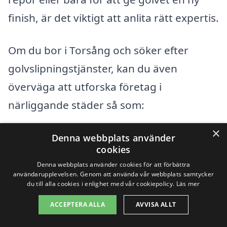
finish, är det viktigt att anlita rätt expertis.
Om du bor i Torsång och söker efter
golvslipningstjänster, kan du även
överväga att utforska företag i
närliggande städer så som:
×
Borlänge
Denna webbplats använder
cookies
Djurmo
Denna webbplats använder cookies för att förbättra
användarupplevelsen. Genom att använda vår webbplats samtycker
du till alla cookies i enlighet med vår cookiepolicy.
Läs mer
Säter
ACCEPTERA ALLA
AVVISA ALLT
Lustberga