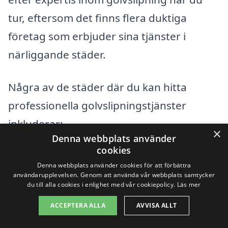
tur, eftersom det finns flera duktiga
företag som erbjuder sina tjänster i
närliggande städer.
Några av de städer där du kan hitta
professionella golvslipningstjänster
inkluderar:
×
Denna webbplats använder
cookies
Borås
Denna webbplats använder cookies för att förbättra
användarupplevelsen. Genom att använda vår webbplats samtycker
Sjuhäradsbygden
du till alla cookies i enlighet med vår cookiepolicy.
Läs mer
Fristad
ACCEPTERA ALLA
AVVISA ALLT