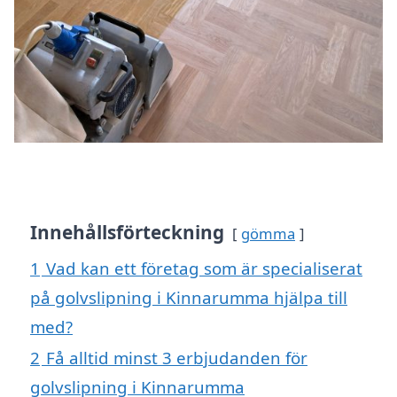
Innehållsförteckning
gömma
1
Vad kan ett företag som är specialiserat
på golvslipning i Kinnarumma hjälpa till
med?
2
Få alltid minst 3 erbjudanden för
golvslipning i Kinnarumma