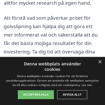
alltför mycket research på egen hand.
Att förstå vad som påverkar priset för
golvslipning kan hjälpa dig att göra ett
mer informerat val och säkerställa att du
får det bästa möjliga resultatet för din
investering. Ta dig tid att överväga dina
behov och önskemål, så att du kan hitta
×
Denna webbplats använder
det perfekta företaget för golvslipning i
cookies
Väring.
Denna webbplats använder cookies för att förbättra
användarupplevelsen. Genom att använda vår webbplats samtycker
du till alla cookies i enlighet med vår cookiepolicy.
Läs mer
Få 3 erbjudanden, gratis och utan
ACCEPTERA ALLA
AVVISA ALLT
förpliktelser