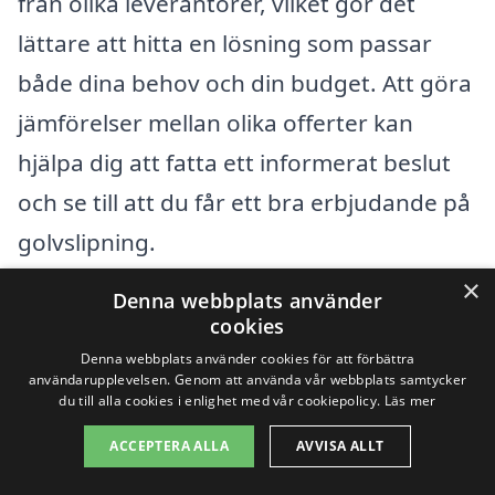
från olika leverantörer, vilket gör det
lättare att hitta en lösning som passar
både dina behov och din budget. Att göra
jämförelser mellan olika offerter kan
hjälpa dig att fatta ett informerat beslut
och se till att du får ett bra erbjudande på
golvslipning.
×
Denna webbplats använder
Få 3 erbjudanden, gratis och utan
cookies
förpliktelser
Denna webbplats använder cookies för att förbättra
användarupplevelsen. Genom att använda vår webbplats samtycker
du till alla cookies i enlighet med vår cookiepolicy.
Läs mer
ACCEPTERA ALLA
AVVISA ALLT
Sök efter en