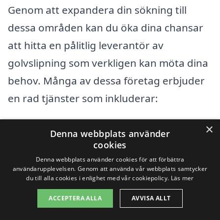
Genom att expandera din sökning till
dessa områden kan du öka dina chansar
att hitta en pålitlig leverantör av
golvslipning som verkligen kan möta dina
behov. Många av dessa företag erbjuder
en rad tjänster som inkluderar:
×
Professionell rådgivning om golvtyper
Denna webbplats använder
cookies
och slipningstekniker
Denna webbplats använder cookies för att förbättra
användarupplevelsen. Genom att använda vår webbplats samtycker
Kostnadsfria offerter för att jämföra
du till alla cookies i enlighet med vår cookiepolicy.
Läs mer
priser
ACCEPTERA ALLA
AVVISA ALLT
Inspektion av ditt nuvarande golv för