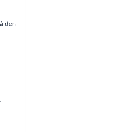
lå den
t