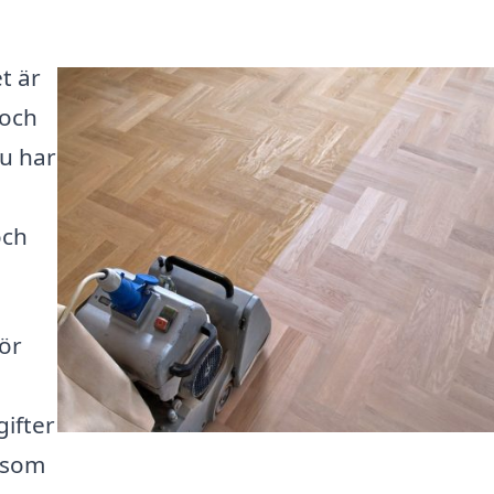
t är
 och
du har
och
för
gifter
e som