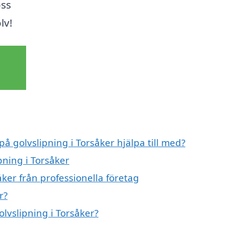
oss
lv!
på golvslipning i Torsåker hjälpa till med?
pning i Torsåker
åker från professionella företag
r?
olvslipning i Torsåker?