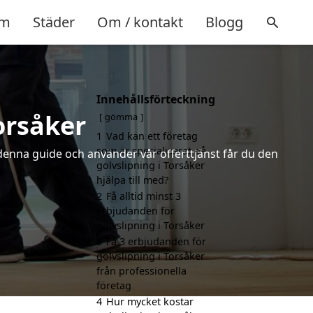
m
Städer
Om / kontakt
Blogg
Innehållsförteckning
orsåker
gömma
1
Vad kan ett företag
som är specialiserat på
 denna guide och använder vår offerttjänst får du den
golvslipning i Torsåker
hjälpa till med?
2
Få alltid minst 3
erbjudanden för
golvslipning i Torsåker
3
Få 3 erbjudanden för
golvslipning i Torsåker
från professionella
företag
4
Hur mycket kostar