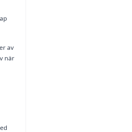
kap
er av
av när
med