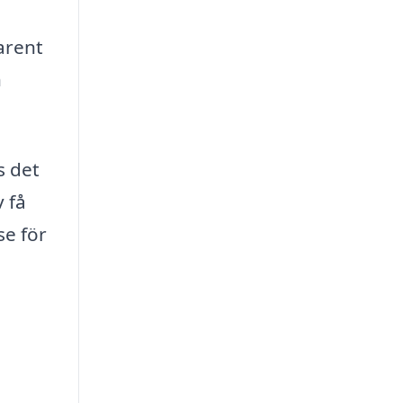
arent
h
s det
 få
se för