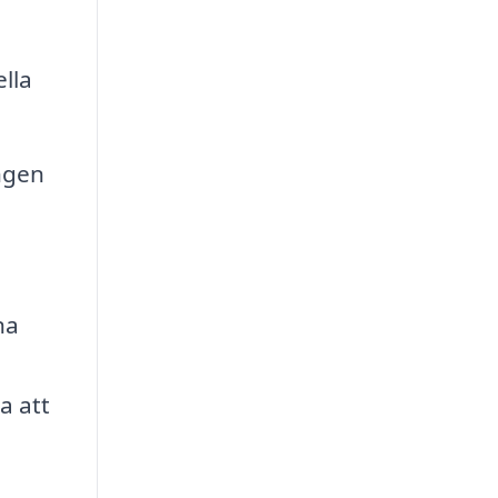
lla
ingen
na
a att