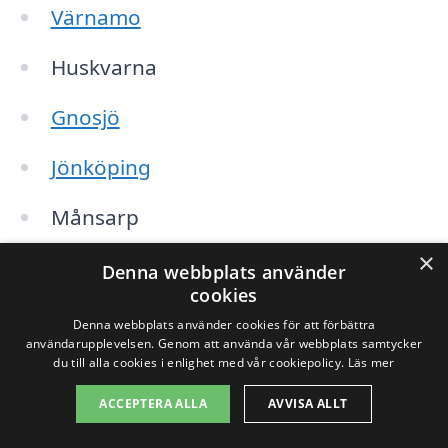
Värnamo
Huskvarna
Gnosjö
Jönköping
Månsarp
×
Bredaryd
Denna webbplats använder
cookies
Skillingaryd
Denna webbplats använder cookies för att förbättra
användarupplevelsen. Genom att använda vår webbplats samtycker
Forsheda
du till alla cookies i enlighet med vår cookiepolicy.
Läs mer
ACCEPTERA ALLA
AVVISA ALLT
Klevshult