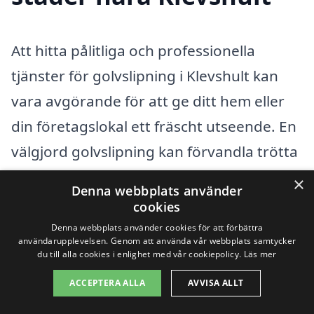
Att hitta pålitliga och professionella
tjänster för golvslipning i Klevshult kan
vara avgörande för att ge ditt hem eller
din företagslokal ett fräscht utseende. En
välgjord golvslipning kan förvandla trötta
och slitna golv till något vackert och
×
Denna webbplats använder
hållbart. Men vad gör man om man inte
cookies
hittar rätt specialister i Klevshult?
Denna webbplats använder cookies för att förbättra
användarupplevelsen. Genom att använda vår webbplats samtycker
Lyckligtvis finns det flera
du till alla cookies i enlighet med vår cookiepolicy.
Läs mer
omkringliggande städer där du kan söka
ACCEPTERA ALLA
AVVISA ALLT
hjälp.