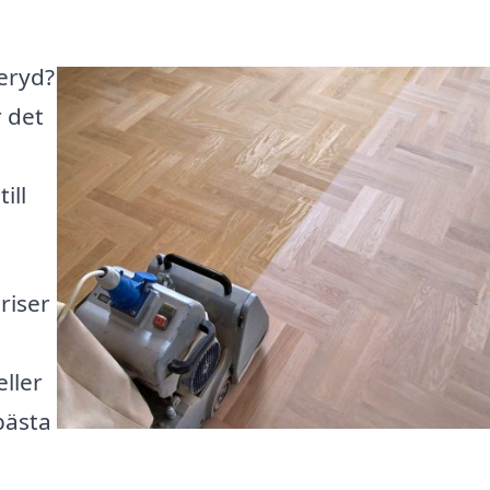
geryd?
 det
ill
riser
eller
 bästa