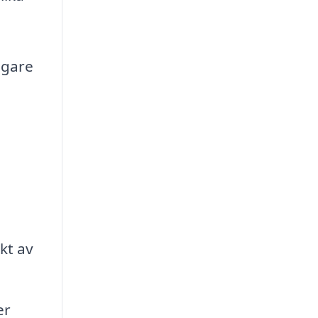
igare
ikt av
er