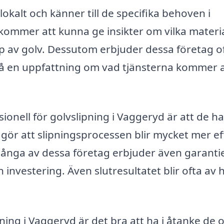
 lokalt och känner till de specifika behoven i
kommer att kunna ge insikter om vilka materi
yp av golv. Dessutom erbjuder dessa företag o
 få en uppfattning om vad tjänsterna kommer 
ionell för golvslipning i Vaggeryd är att de ha
et gör att slipningsprocessen blir mycket mer ef
 Många av dessa företag erbjuder även garanti
in investering. Även slutresultatet blir ofta av
pning i Vaggeryd är det bra att ha i åtanke de o