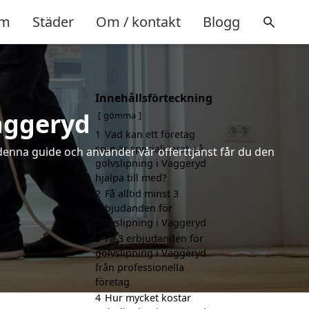
m
Städer
Om / kontakt
Blogg
Innehållsförteckning
Vaggeryd
gömma
1
Vad kan ett företag
som är specialiserat på
 denna guide och använder vår offerttjänst får du den
golvslipning i Vaggeryd
hjälpa till med?
2
Få alltid minst 3
erbjudanden för
golvslipning i Vaggeryd
3
Få 3 erbjudanden för
golvslipning i Vaggeryd
från professionella
företag
4
Hur mycket kostar