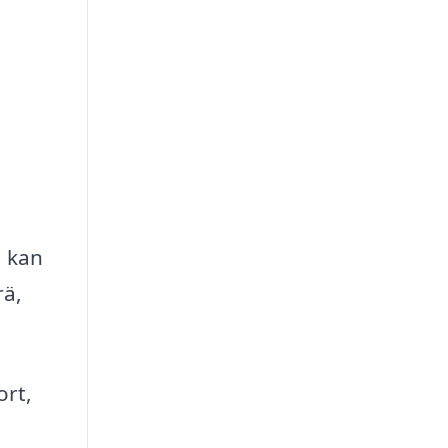
d kan
rä,
ort,