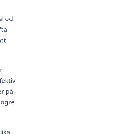
al och
fta
att
r
fektiv
er på
 högre
lika