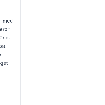
ar med
gerar
nvända
ket
r
eget