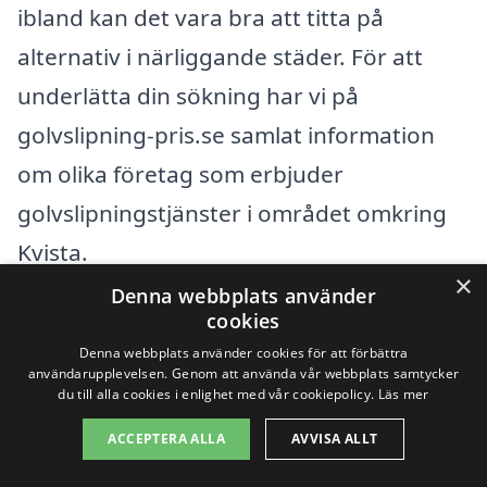
ibland kan det vara bra att titta på
alternativ i närliggande städer. För att
underlätta din sökning har vi på
golvslipning-pris.se samlat information
om olika företag som erbjuder
golvslipningstjänster i området omkring
Kvista.
×
Denna webbplats använder
Här är några städer nära Kvista där du
cookies
Denna webbplats använder cookies för att förbättra
kan hitta professionella golvslipare:
användarupplevelsen. Genom att använda vår webbplats samtycker
du till alla cookies i enlighet med vår cookiepolicy.
Läs mer
Bromma
ACCEPTERA ALLA
AVVISA ALLT
Jakobsberg