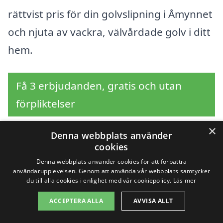
rättvist pris för din golvslipning i Åmynnet
och njuta av vackra, välvårdade golv i ditt
hem.
Få 3 erbjudanden, gratis och utan
förpliktelser
×
Denna webbplats använder
cookies
Sök efter en
Denna webbplats använder cookies för att förbättra
användarupplevelsen. Genom att använda vår webbplats samtycker
professionell för
du till alla cookies i enlighet med vår cookiepolicy.
Läs mer
golvslipning i andra
ACCEPTERA ALLA
AVVISA ALLT