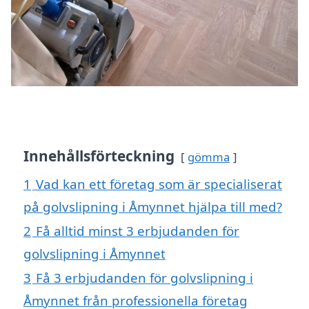
Innehållsförteckning
gömma
1
Vad kan ett företag som är specialiserat
på golvslipning i Åmynnet hjälpa till med?
2
Få alltid minst 3 erbjudanden för
golvslipning i Åmynnet
3
Få 3 erbjudanden för golvslipning i
Åmynnet från professionella företag