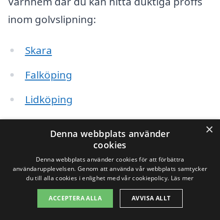
Varnhem där du kan hitta duktiga proffs
inom golvslipning:
Skara
Falköping
Lidköping
Häggum
×
Denna webbplats använder
cookies
Tråvad
Denna webbplats använder cookies för att förbättra
användarupplevelsen. Genom att använda vår webbplats samtycker
Källby
du till alla cookies i enlighet med vår cookiepolicy.
Läs mer
Nossebro
ACCEPTERA ALLA
AVVISA ALLT