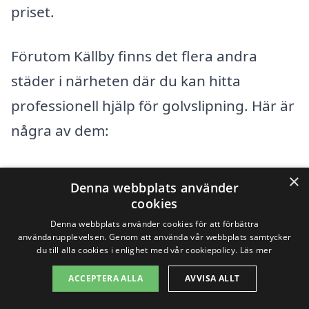
priset.
Förutom Källby finns det flera andra
städer i närheten där du kan hitta
professionell hjälp för golvslipning. Här är
några av dem:
Götene
×
Denna webbplats använder
cookies
Hällekis
Denna webbplats använder cookies för att förbättra
användarupplevelsen. Genom att använda vår webbplats samtycker
Lund
du till alla cookies i enlighet med vår cookiepolicy.
Läs mer
Löwen
ACCEPTERA ALLA
AVVISA ALLT