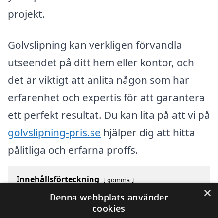
projekt.
Golvslipning kan verkligen förvandla
utseendet på ditt hem eller kontor, och
det är viktigt att anlita någon som har
erfarenhet och expertis för att garantera
ett perfekt resultat. Du kan lita på att vi på
golvslipning-pris.se
hjälper dig att hitta
pålitliga och erfarna proffs.
Innehållsförteckning
gömma
×
1
Översikt över svenska städer som börjar med N
Denna webbplats använder
2
Sök efter en skicklig golvslipning i andra städer i
cookies
Sverige