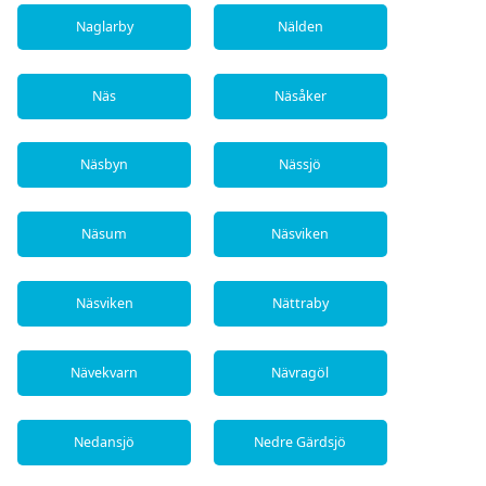
Naglarby
Nälden
Näs
Näsåker
Näsbyn
Nässjö
Näsum
Näsviken
Näsviken
Nättraby
Nävekvarn
Nävragöl
Nedansjö
Nedre Gärdsjö