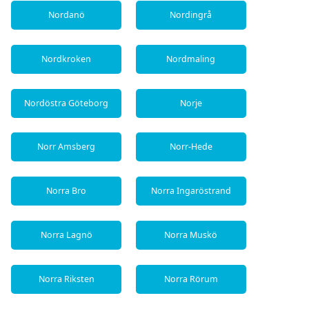
Nordanö
Nordingrå
Nordkroken
Nordmaling
Nordöstra Göteborg
Norje
Norr Amsberg
Norr-Hede
Norra Bro
Norra Ingaröstrand
Norra Lagnö
Norra Muskö
Norra Riksten
Norra Rörum