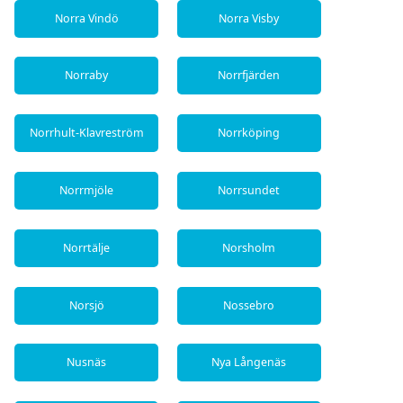
Norra Vindö
Norra Visby
Norraby
Norrfjärden
Norrhult-Klavreström
Norrköping
Norrmjöle
Norrsundet
Norrtälje
Norsholm
Norsjö
Nossebro
Nusnäs
Nya Långenäs