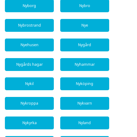
Nyborg
Nybro
Nybrostrand
Nye
Nyehusen
Nygård
Nygårds hagar
Nyhammar
Nykil
Nyköping
Nykroppa
Nykvarn
Nykyrka
Nyland