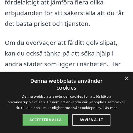
fördelaktigt att jämföra flera olika
erbjudanden för att säkerställa att du får
det bästa priset och tjänsten.
Om du överväger att få ditt golv slipat,
kan du också tänka på att söka hjälp i
andra städer som ligger i närheten. Här
är några städer där du kan hitta
×
Denna webbplats använder
professionella golvslipare:
cookies
Denna webbplats använder cookies för att förbättra
användarupplevelsen. Genom att använda vår webbplats samtycker
Örnsköldsvik
du till alla cookies i enlighet med vår cookiepolicy.
Läs mer
Bjästa
ACCEPTERA ALLA
AVVISA ALLT