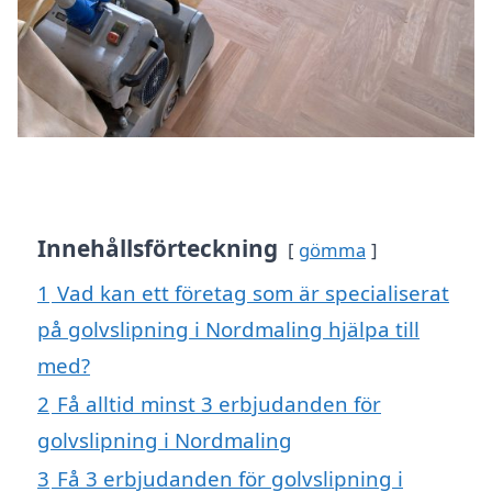
Innehållsförteckning
gömma
1
Vad kan ett företag som är specialiserat
på golvslipning i Nordmaling hjälpa till
med?
2
Få alltid minst 3 erbjudanden för
golvslipning i Nordmaling
3
Få 3 erbjudanden för golvslipning i