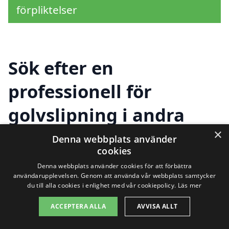
förpliktelser
Sök efter en
professionell för
golvslipning i andra
städer nära Naglarby
×
Denna webbplats använder
cookies
Denna webbplats använder cookies för att förbättra
Att hitta rätt hjälp för
golvslipning i
användarupplevelsen. Genom att använda vår webbplats samtycker
du till alla cookies i enlighet med vår cookiepolicy.
Läs mer
Naglarby
kan vara en utmaning, men det
ACCEPTERA ALLA
AVVISA ALLT
finns flera alternativ i närliggande städer