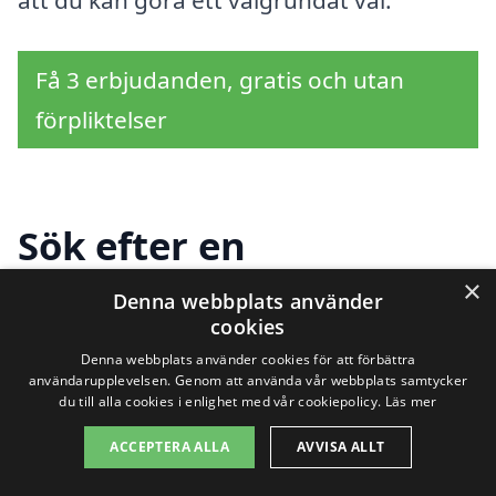
att du kan göra ett välgrundat val.
Få 3 erbjudanden, gratis och utan
förpliktelser
Sök efter en
professionell för
×
Denna webbplats använder
cookies
golvslipning i andra
Denna webbplats använder cookies för att förbättra
användarupplevelsen. Genom att använda vår webbplats samtycker
städer nära
du till alla cookies i enlighet med vår cookiepolicy.
Läs mer
Nybrostrand
ACCEPTERA ALLA
AVVISA ALLT