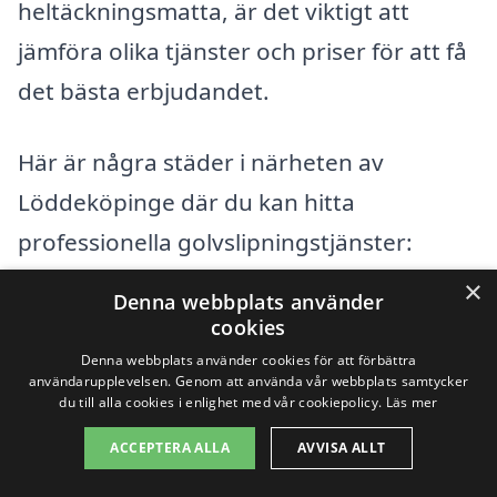
heltäckningsmatta, är det viktigt att
jämföra olika tjänster och priser för att få
det bästa erbjudandet.
Här är några städer i närheten av
Löddeköpinge där du kan hitta
professionella golvslipningstjänster:
×
Denna webbplats använder
Kävlinge
cookies
Denna webbplats använder cookies för att förbättra
Arlöv
användarupplevelsen. Genom att använda vår webbplats samtycker
du till alla cookies i enlighet med vår cookiepolicy.
Läs mer
Burlöv
ACCEPTERA ALLA
AVVISA ALLT
Helsingborg