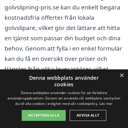
golvslipning-pris.se kan du enkelt begära
kostnadsfria offerter från lokala
golvslipare, vilket gör det lättare att hitta
en tjänst som passar din budget och dina
behov. Genom att fylla i en enkel formulär
kan du få en översikt över priser och
tjänster från olika leverantörer, vilket
×
Denna webbplats använder
sparar tid och ger dig möjlighet att göra
cookies
ett informerat val.
Denna webbplats använder cookies för att förbättra
användarupplevelsen. Genom att använda vår webbplats samtycker
du till alla cookies i enlighet med vår cookiepolicy.
Läs mer
Sammanfattningsvis spelar flera faktorer
ACCEPTERA ALLA
AVVISA ALLT
in när det kommer till att bestämma priset