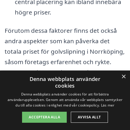
central placering kan ibland innebära
högre priser.
Förutom dessa faktorer finns det också
andra aspekter som kan påverka det
totala priset för golvslipning i Norrköping,
såsom företags erfarenhet och rykte.
Genom att läsa omdömen och
×
Denna webbplats använder
rekommendationer kan du få en känsla
cookies
för vilket företag som erbjuder det bästa
Denna webbplats använder cookies för att förbättra
användarupplevelsen. Genom att använda vår webbplats samtycker
värdet för pengarna. Det är alltid bra att
du till alla cookies i enlighet med vår cookiepolicy.
Läs mer
be om kostnadsfria offerter från flera
ACCEPTERA ALLA
AVVISA ALLT
olika företag för att säkerställa att du får