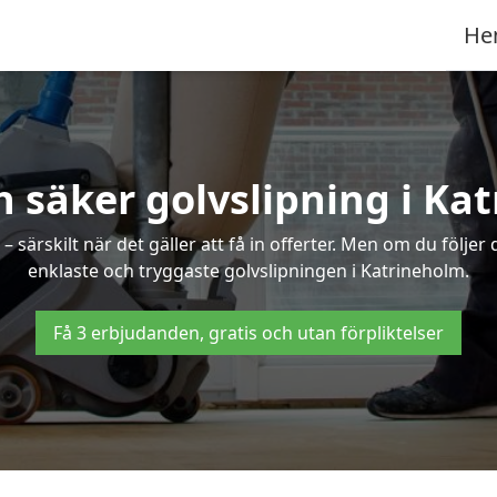
He
h säker golvslipning i Ka
särskilt när det gäller att få in offerter. Men om du följer
enklaste och tryggaste golvslipningen i Katrineholm.
Få 3 erbjudanden, gratis och utan förpliktelser