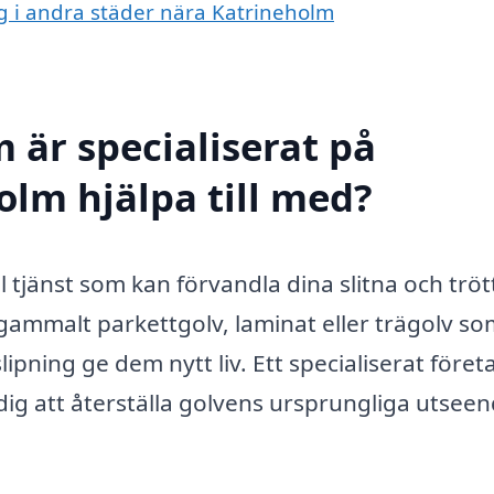
ing i andra städer nära Katrineholm
 är specialiserat på
olm hjälpa till med?
l tjänst som kan förvandla dina slitna och tröt
tt gammalt parkettgolv, laminat eller trägolv s
lipning ge dem nytt liv. Ett specialiserat föret
dig att återställa golvens ursprungliga utsee