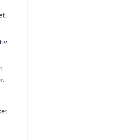
et.
tiv
n
r.
ket