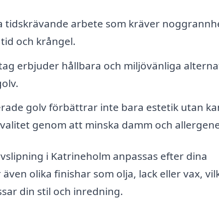
ra tidskrävande arbete som kräver noggrannh
tid och krångel.
g erbjuder hållbara och miljövänliga alterna
olv.
ade golv förbättrar inte bara estetik utan ka
tkvalitet genom att minska damm och allergene
lvslipning i Katrineholm anpassas efter dina
en olika finishar som olja, lack eller vax, vil
sar din stil och inredning.