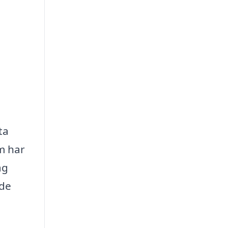
ta
om har
ag
nde