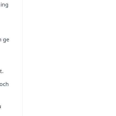
ning
h ge
t.
 och
u