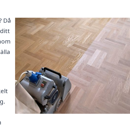
? Då
ditt
enom
älla
elt
g.
m