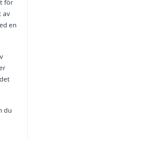
t för
t av
med en
av
er
 det
n du