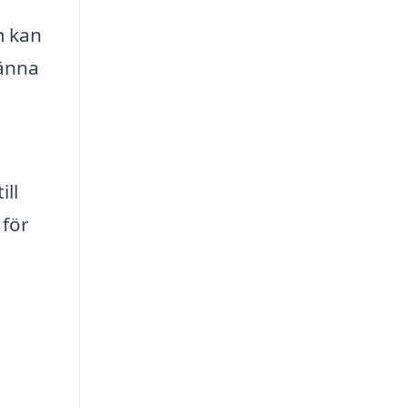
m kan
känna
ill
 för