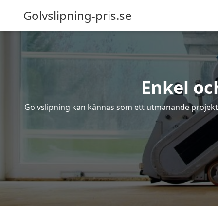
Golvslipning-pris.se
Enkel oc
Golvslipning kan kännas som ett utmanande projekt – 