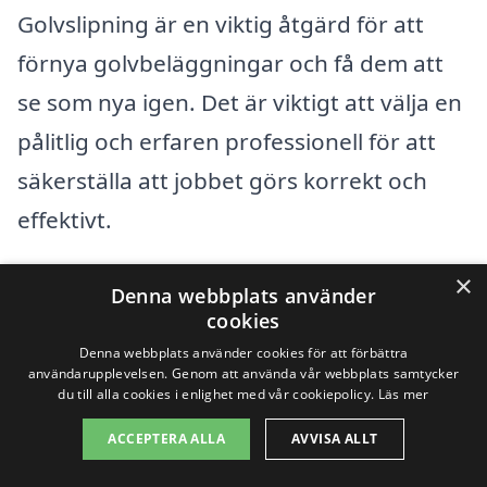
Golvslipning är en viktig åtgärd för att
förnya golvbeläggningar och få dem att
se som nya igen. Det är viktigt att välja en
pålitlig och erfaren professionell för att
säkerställa att jobbet görs korrekt och
effektivt.
×
Förutom Finspång kan du överväga att
Denna webbplats använder
cookies
söka efter golvslipningstjänster i
Denna webbplats använder cookies för att förbättra
närliggande städer som:
användarupplevelsen. Genom att använda vår webbplats samtycker
du till alla cookies i enlighet med vår cookiepolicy.
Läs mer
Norrköping
ACCEPTERA ALLA
AVVISA ALLT