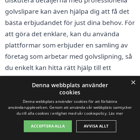
diskutera detaljerna med professionella
golvslipare kan även hjälpa dig att få det
bästa erbjudandet för just dina behov. För
att göra det enklare, kan du använda
plattformar som erbjuder en samling av
företag som arbetar med golvslipning, så
du enkelt kan hitta rätt hjälp till ett
konkurrenskraftigt pris.
×
Denna webbplats använder
cookies
Få 3 erbjudanden, gratis och utan
Denna webbplats använder cookies för att förbättra
användarupplevelsen. Genom att använda vår webbplats samtycker
förpliktelser
du till alla cookies i enlighet med vår cookiepolicy.
Läs mer
ACCEPTERA ALLA
AVVISA ALLT