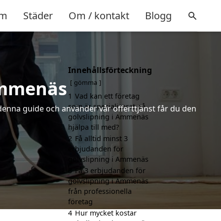
m
Städer
Om / kontakt
Blogg
Innehållsförteckning
 Ammenäs
gömma
1
Vad kan ett företag
som är specialiserat på
 denna guide och använder vår offerttjänst får du den
golvslipning i Ammenäs
hjälpa till med?
2
Få alltid minst 3
erbjudanden för
golvslipning i Ammenäs
3
Få 3 erbjudanden för
golvslipning i Ammenäs
från professionella
företag
4
Hur mycket kostar