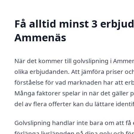
Få alltid minst 3 erbju
Ammenäs
När det kommer till golvslipning i Ammenä
olika erbjudanden. Att jämföra priser och
förståelse för vad marknaden har att erbj
Många faktorer spelar in när det gäller p
del av flera offerter kan du lättare ident
Golvslipning handlar inte bara om att få
förlänga livslängden på dina golv och f