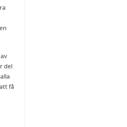
öra
den
 av
r del
alla
att få