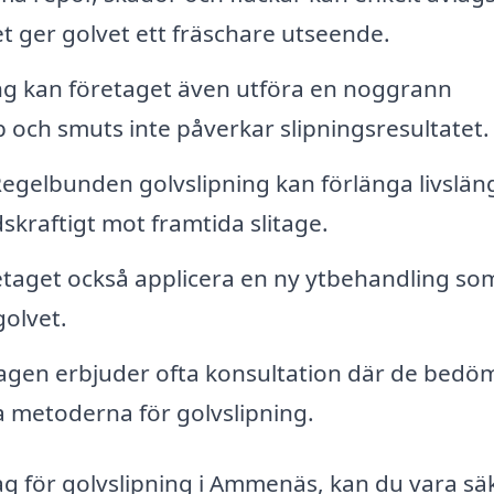
et ger golvet ett fräschare utseende.
ng kan företaget även utföra en noggrann
äp och smuts inte påverkar slipningsresultatet.
egelbunden golvslipning kan förlänga livslä
kraftigt mot framtida slitage.
etaget också applicera en ny ytbehandling som
golvet.
gen erbjuder ofta konsultation där de bedö
a metoderna för golvslipning.
tag för golvslipning i Ammenäs, kan du vara sä