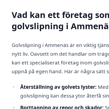
Vad kan ett företag som
golvslipning i Ammenäs
Golvslipning i Ammenäs är en viktig tjän
nytt liv. Oavsett om det handlar om träg
kan ett specialiserat företag inom golvsl
uppnå på egen hand. Här är några sätt s
Återställning av golvets lyster:
Med t
golvslipning kan dessa ytor återfå si
Borttagning av repor och skador:
Sm