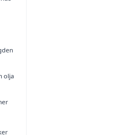
ngden
 olja
mer
ker