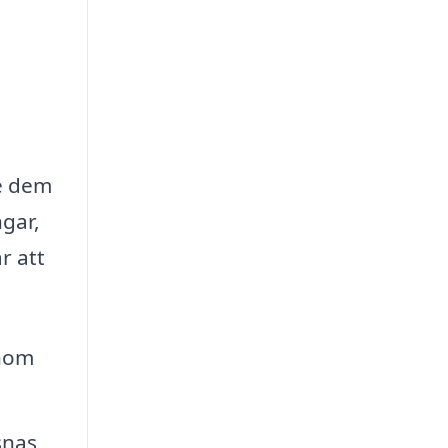
ge dem
ngar,
r att
enom
snas