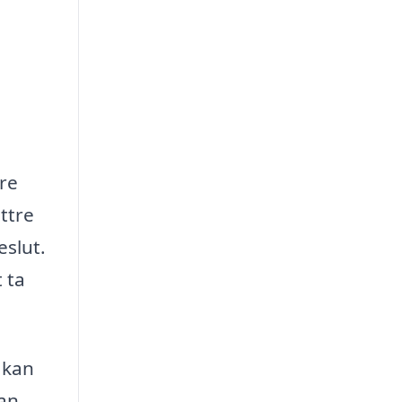
tre
ttre
eslut.
 ta
 kan
kan