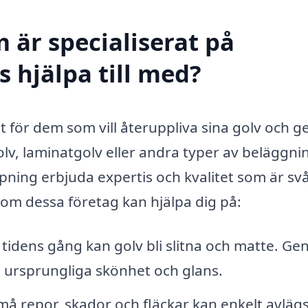
 är specialiserat på
 hjälpa till med?
st för dem som vill återuppliva sina golv och 
olv, laminatgolv eller andra typer av beläggni
ipning erbjuda expertis och kvalitet som är svå
om dessa företag kan hjälpa dig på:
idens gång kan golv bli slitna och matte. G
n ursprungliga skönhet och glans.
å repor, skador och fläckar kan enkelt avläg