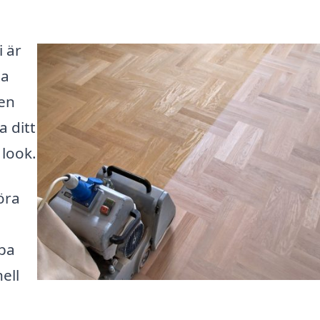
i är
ta
 en
a ditt
 look.
öra
lpa
ell