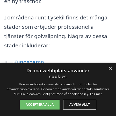
en ny fräschör.
I områdena runt Lysekil finns det många
städer som erbjuder professionella
tjänster för golvslipning. Några av dessa
städer inkluderar:
Kungshamn
×
Denna webbplats använder
Brastad
cookies
Denna webbplats använder cookies för att förbättra
Sotenäs
användarupplevelsen. Genom att använda vår webbplats samtycker
du till alla cookies i enlighet med vår cookiepolicy.
Läs mer
Fiskebäckskil
ACCEPTERA ALLA
AVVISA ALLT
Käringön