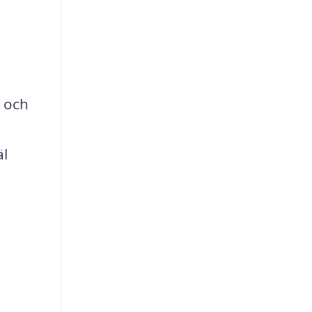
e och
äl