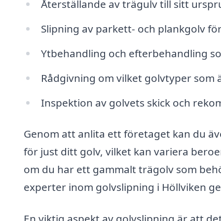
Återställande av trägulv till sitt urspr
Slipning av parkett- och plankgolv för
Ytbehandling och efterbehandling som 
Rådgivning om vilket golvtyper som ä
Inspektion av golvets skick och rek
Genom att anlita ett företaget kan du ä
för just ditt golv, vilket kan variera be
om du har ett gammalt trägolv som behöv
experter inom golvslipning i Höllviken g
En viktig aspekt av golvslipning är att det