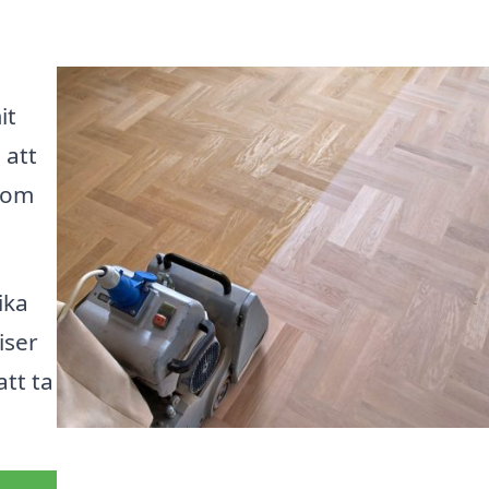
it
 att
 som
.
ika
iser
att ta