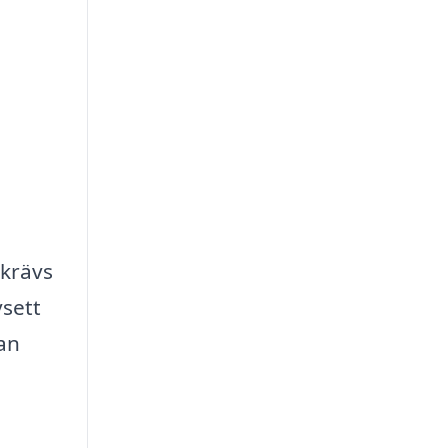
 krävs
vsett
an