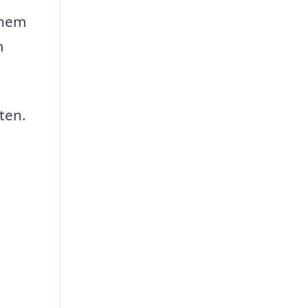
 hem
m
ten.