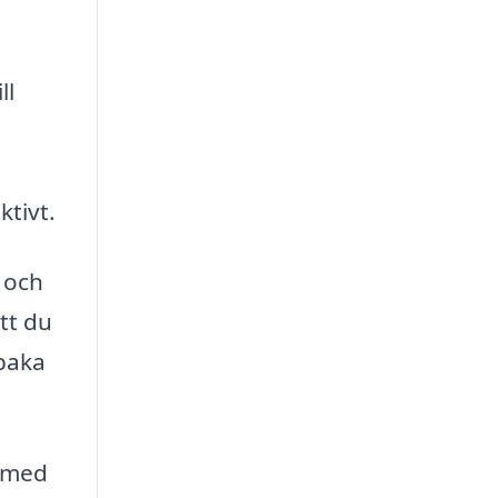
ll
ktivt.
r och
tt du
lbaka
g med