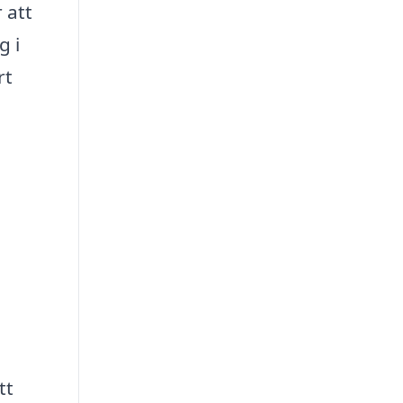
 att
g i
rt
tt