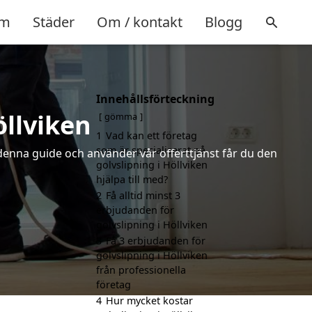
m
Städer
Om / kontakt
Blogg
Innehållsförteckning
öllviken
gömma
1
Vad kan ett företag
som är specialiserat på
 denna guide och använder vår offerttjänst får du den
golvslipning i Höllviken
hjälpa till med?
2
Få alltid minst 3
erbjudanden för
golvslipning i Höllviken
3
Få 3 erbjudanden för
golvslipning i Höllviken
från professionella
företag
4
Hur mycket kostar