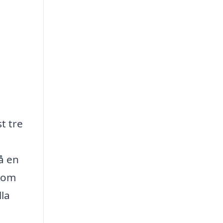
t tre
å en
 som
lla