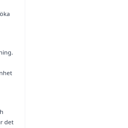
söka
ning.
enhet
ch
r det