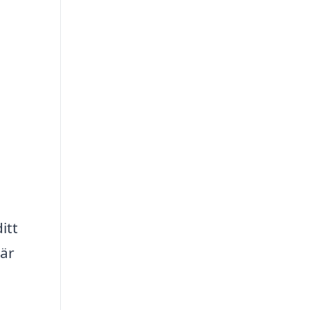
itt
 är