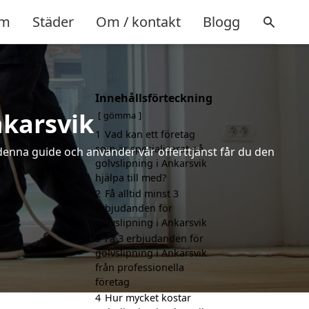
m
Städer
Om / kontakt
Blogg
Innehållsförteckning
nkarsvik
gömma
1
Vad kan ett företag
som är specialiserat på
 denna guide och använder vår offerttjänst får du den
golvslipning i Ankarsvik
hjälpa till med?
2
Få alltid minst 3
erbjudanden för
golvslipning i Ankarsvik
3
Få 3 erbjudanden för
golvslipning i Ankarsvik
från professionella
företag
4
Hur mycket kostar