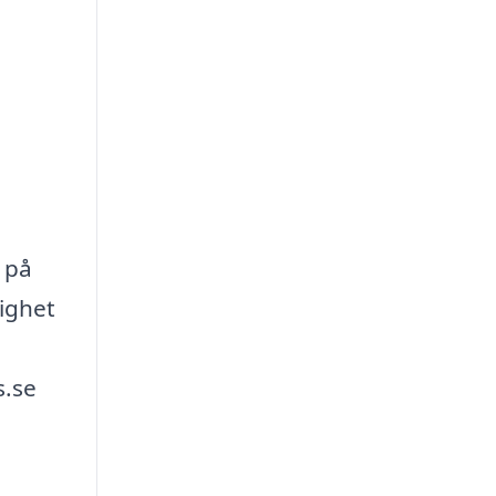
a på
tighet
s.se