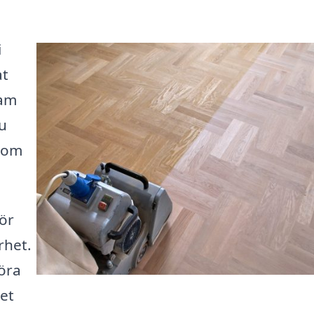
i
at
sam
du
 som
för
rhet.
öra
det