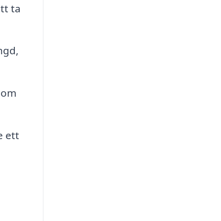
tt ta
ngd,
 som
e ett