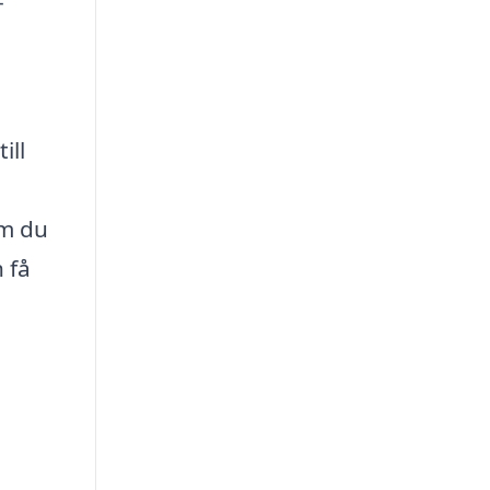
-
ill
om du
 få