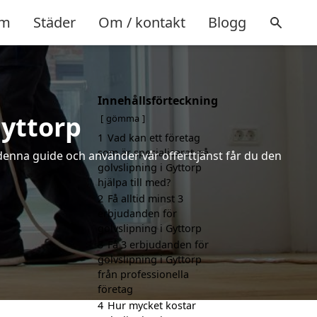
m
Städer
Om / kontakt
Blogg
Innehållsförteckning
Gyttorp
gömma
1
Vad kan ett företag
som är specialiserat på
 denna guide och använder vår offerttjänst får du den
golvslipning i Gyttorp
hjälpa till med?
2
Få alltid minst 3
erbjudanden för
golvslipning i Gyttorp
3
Få 3 erbjudanden för
golvslipning i Gyttorp
från professionella
företag
4
Hur mycket kostar