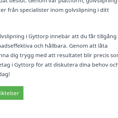
undat beslut. Genom vår plattform, golvslipning
er från specialister inom golvslipning i ditt
slipning i Gyttorp innebär att du får tillgång t
adseffektiva och hållbara. Genom att låta
na dig trygg med att resultatet blir precis s
etag i Gyttorp för att diskutera dina behov och
dag!
iktelser