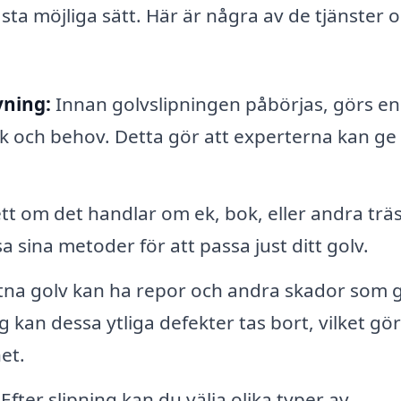
ästa möjliga sätt. Här är några av de tjänster 
vning:
Innan golvslipningen påbörjas, görs en
 och behov. Detta gör att experterna kan ge 
t om det handlar om ek, bok, eller andra träs
 sina metoder för att passa just ditt golv.
itna golv kan ha repor och andra skador som 
 kan dessa ytliga defekter tas bort, vilket gör
et.
Efter slipning kan du välja olika typer av