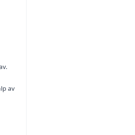
av.
älp av