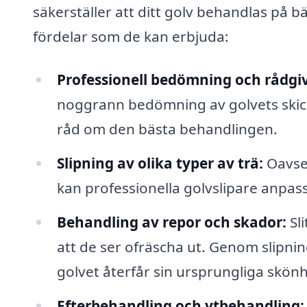
säkerställer att ditt golv behandlas på b
fördelar som de kan erbjuda:
Professionell bedömning och rådgi
noggrann bedömning av golvets skick
råd om den bästa behandlingen.
Slipning av olika typer av trä:
Oavset
kan professionella golvslipare anpassa
Behandling av repor och skador:
Sl
att de ser ofräscha ut. Genom slipning
golvet återfår sin ursprungliga skönh
Efterbehandling och ytbehandling: