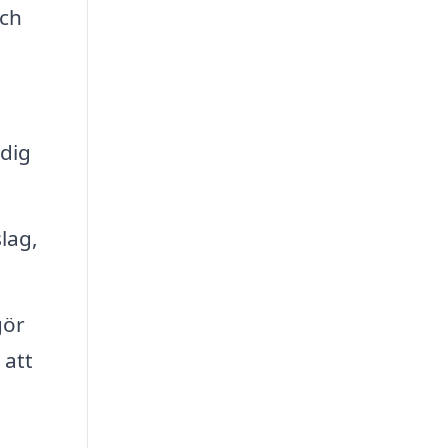
och
dig
lag,
gör
 att