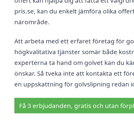
offert kan hjälpa dig att fatta ett välgr
pris.se, kan du enkelt jämföra olika offert
närområde.
Att arbeta med ett erfaret företag för golv
högkvalitativa tjänster somär både kostn
experterna ta hand om golvet kan du kän
önskar. Så tveka inte att kontakta ett för
en uppskattning för golvslipning redan i
Få 3 erbjudanden, gratis och utan förpl