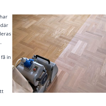
 har
 där
deras
.
få in
tt