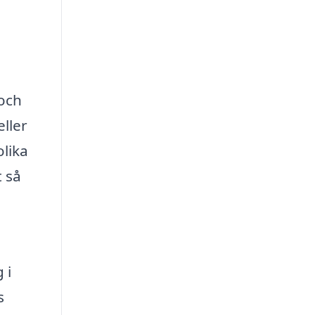
 och
ller
olika
t så
 i
s