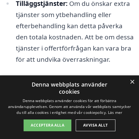
Tilläggstjänster:
Om du önskar extra
tjänster som ytbehandling eller
efterbehandling kan detta påverka
den totala kostnaden. Att be om dessa
tjänster i offertförfrågan kan vara bra
för att undvika överraskningar.
Genom att be om flera offerter kan du få
×
Denna webbplats använder
en tydlig bild av marknadspriserna för
cookies
golvslipning i Vikarbodarna. Kom ihåg att
Denna webbplats använder cookies för att förbättra
användarupplevelsen. Genom att använda vår webbplats samtycker
det billigaste alternativet inte alltid är det
du till alla cookies i enlighet med vår cookiepolicy.
Läs mer
bästa. Kvaliteten på arbetet och den
ACCEPTERA ALLA
AVVISA ALLT
utrustning som används är avgörande för