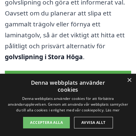
golvslipning och göra ett informerat val.
Oavsett om du planerar att slipa ett
gammalt trägolv eller förnya ett
laminatgolv, så är det viktigt att hitta ett
pålitligt och prisvärt alternativ för
golvslipning i Stora Höga
.
Få 3 erbjudanden, gratis och utan
×
Denna webbplats använder
förpliktelser
cookies
Denna webbplats använder cookies för att förbättra
användarupplevelsen. Genom att använda vår webbplats samtycker
du till alla cookies i enlighet med vår cookiepolicy.
Läs mer
Sök efter en
ACCEPTERA ALLA
AVVISA ALLT