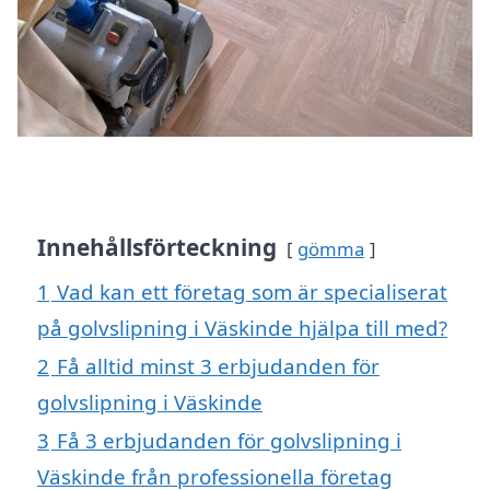
Innehållsförteckning
gömma
1
Vad kan ett företag som är specialiserat
på golvslipning i Väskinde hjälpa till med?
2
Få alltid minst 3 erbjudanden för
golvslipning i Väskinde
3
Få 3 erbjudanden för golvslipning i
Väskinde från professionella företag