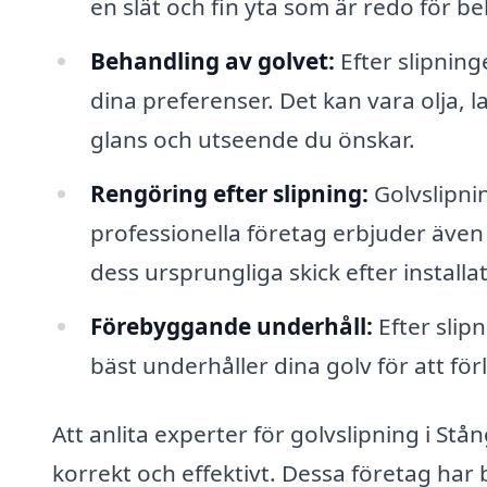
en slät och fin yta som är redo för b
Behandling av golvet:
Efter slipning
dina preferenser. Det kan vara olja, 
glans och utseende du önskar.
Rengöring efter slipning:
Golvslipni
professionella företag erbjuder även r
dess ursprungliga skick efter installa
Förebyggande underhåll:
Efter slip
bäst underhåller dina golv för att fö
Att anlita experter för golvslipning i St
korrekt och effektivt. Dessa företag ha