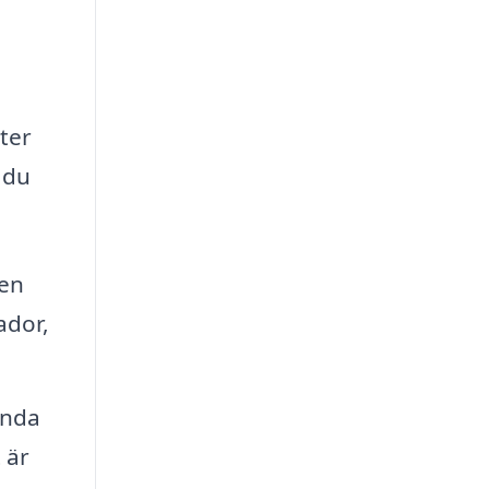
å
ter
 du
 en
ador,
ända
 är