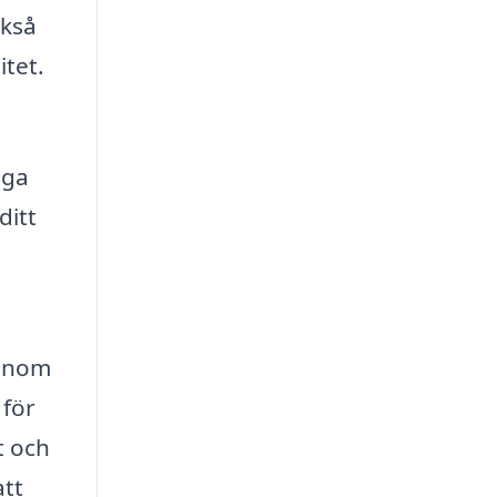
ckså
itet.
iga
ditt
Genom
 för
t och
att