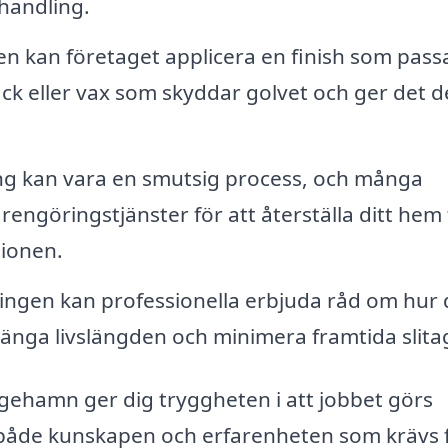
ehandling.
en kan företaget applicera en finish som pass
lack eller vax som skyddar golvet och ger det 
ng kan vara en smutsig process, och många
engöringstjänster för att återställa ditt hem t
tionen.
ningen kan professionella erbjuda råd om hur
rlänga livslängden och minimera framtida slita
ångehamn ger dig tryggheten i att jobbet görs
r både kunskapen och erfarenheten som krävs 