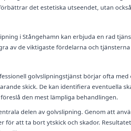
 förbättrar det estetiska utseendet, utan ocks
slipning i Stångehamn kan erbjuda en rad tjäns
gra av de viktigaste fördelarna och tjänsterna
essionell golvslipningstjänst börjar ofta med
ande skick. De kan identifiera eventuella sk
 föreslå den mest lämpliga behandlingen.
entrala delen av golvslipning. Genom att anv
 för att ta bort ytskick och skador. Resultatet