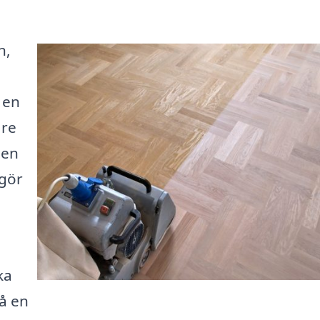
n,
r en
are
den
 gör
ka
få en