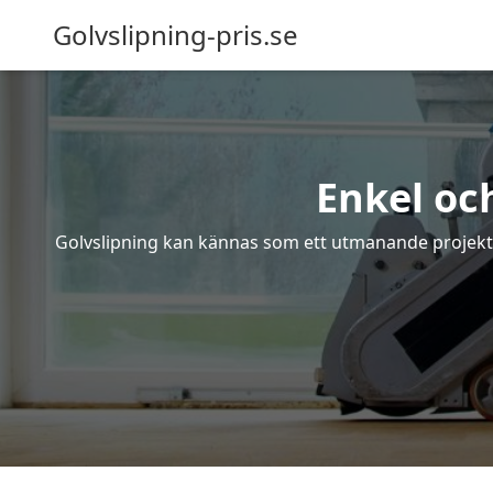
Golvslipning-pris.se
Enkel oc
Golvslipning kan kännas som ett utmanande projekt – 