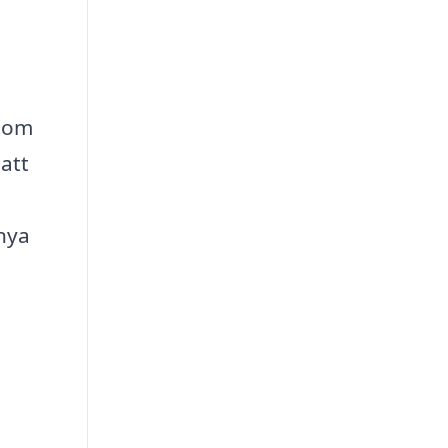
 som
 att
 nya