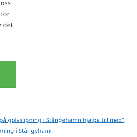
 oss
 för
e det
 på golvslipning i Stångehamn hjälpa till med?
lipning i Stångehamn