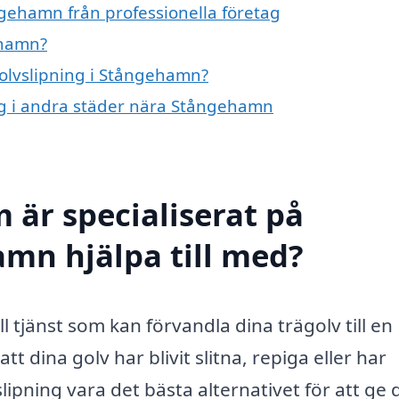
ngehamn från professionella företag
ehamn?
golvslipning i Stångehamn?
ing i andra städer nära Stångehamn
 är specialiserat på
amn hjälpa till med?
 tjänst som kan förvandla dina trägolv till en
t dina golv har blivit slitna, repiga eller har
slipning vara det bästa alternativet för att ge