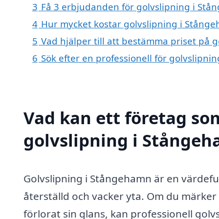
3
Få 3 erbjudanden för golvslipning i Stå
4
Hur mycket kostar golvslipning i Stång
5
Vad hjälper till att bestämma priset på 
6
Sök efter en professionell för golvslipn
Vad kan ett företag som
golvslipning i Stångeh
Golvslipning i Stångehamn är en värdefull
återställd och vacker yta. Om du märker at
förlorat sin glans, kan professionell golv