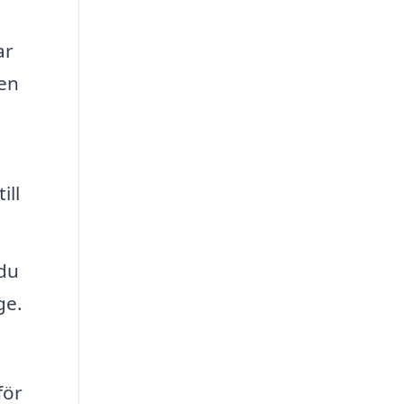
ar
den
ill
 du
ge.
för