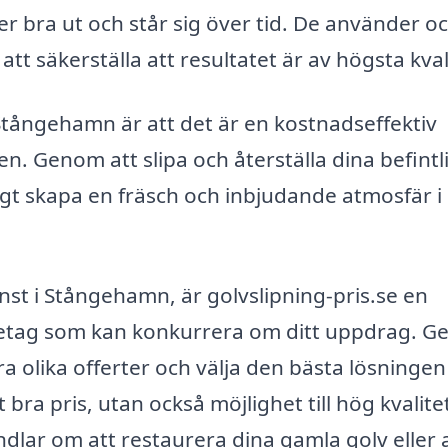
er bra ut och står sig över tid. De använder o
att säkerställa att resultatet är av högsta kval
Stångehamn är att det är en kostnadseffektiv
en. Genom att slipa och återställa dina befintl
gt skapa en fräsch och inbjudande atmosfär i 
nst i Stångehamn, är golvslipning-pris.se en
företag som kan konkurrera om ditt uppdrag. 
ra olika offerter och välja den bästa lösningen
 bra pris, utan också möjlighet till hög kvalite
ndlar om att restaurera dina gamla golv eller 