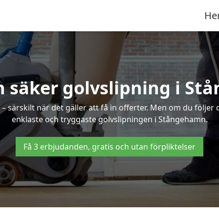
He
h säker golvslipning i S
särskilt när det gäller att få in offerter. Men om du följer
enklaste och tryggaste golvslipningen i Stångehamn.
Få 3 erbjudanden, gratis och utan förpliktelser