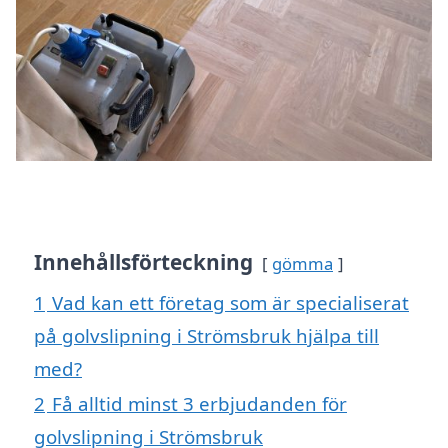
Innehållsförteckning
gömma
1
Vad kan ett företag som är specialiserat
på golvslipning i Strömsbruk hjälpa till
med?
2
Få alltid minst 3 erbjudanden för
golvslipning i Strömsbruk