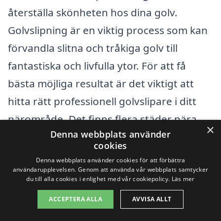
återställa skönheten hos dina golv.
Golvslipning är en viktig process som kan
förvandla slitna och tråkiga golv till
fantastiska och livfulla ytor. För att få
bästa möjliga resultat är det viktigt att
hitta rätt professionell golvslipare i ditt
närområde. Det finns flera städer nära
×
Denna webbplats använder
Strömsbruk där du kan hitta erfarna och
cookies
pålitliga hantverkare som erbjuder
Denna webbplats använder cookies för att förbättra
golvslipningstjänster.
användarupplevelsen. Genom att använda vår webbplats samtycker
du till alla cookies i enlighet med vår cookiepolicy.
Läs mer
ACCEPTERA ALLA
AVVISA ALLT
Några av de omkringliggande städerna