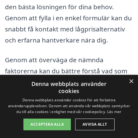
den bästa lösningen för dina behov.
Genom att fylla i en enkel formulär kan du
snabbt få kontakt med lågprisalternativ
och erfarna hantverkare nära dig.
Genom att överväga de nämnda
faktorerna kan du bättre förstå vad som
×
kommer att påverka priset på
Denna webbplats använder
cookies
golvslipning i Söderhamn och få ett
Denna webbplats använder cookies för att förbättra
kostnadseffektivt resultat som du
användarupplevelsen. Genom att använda vår webbplats samtycker
du till alla cookies i enlighet med vår cookiepolicy.
Läs mer
kommer att vara nöjd med. Oavsett om
ACCEPTERA ALLA
AVVISA ALLT
det handlar om hemmet eller
arbetsplatsen, är det viktigt att göra en