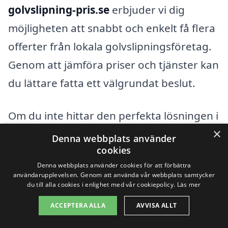
golvslipning-pris.se
erbjuder vi dig
möjligheten att snabbt och enkelt få flera
offerter från lokala golvslipningsföretag.
Genom att jämföra priser och tjänster kan
du lättare fatta ett välgrundat beslut.
Om du inte hittar den perfekta lösningen i
×
Idkerberget, kan det vara värt att
Denna webbplats använder
cookies
överväga företag i angränsande städer.
Denna webbplats använder cookies för att förbättra
Här är några orter där du också kan leta
användarupplevelsen. Genom att använda vår webbplats samtycker
du till alla cookies i enlighet med vår cookiepolicy.
Läs mer
efter experter på golvslipning:
ACCEPTERA ALLA
AVVISA ALLT
Borlänge