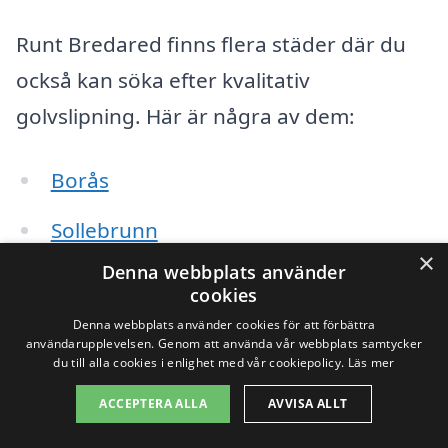
Runt Bredared finns flera städer där du
också kan söka efter kvalitativ
golvslipning. Här är några av dem:
Borås
Sollebrunn
×
Denna webbplats använder
Dalsjöfors
cookies
Stora Höga
Denna webbplats använder cookies för att förbättra
användarupplevelsen. Genom att använda vår webbplats samtycker
du till alla cookies i enlighet med vår cookiepolicy.
Läs mer
Fristad
ACCEPTERA ALLA
AVVISA ALLT
Sjuhärad