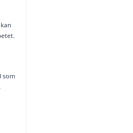
 kan
betet.
d som
.