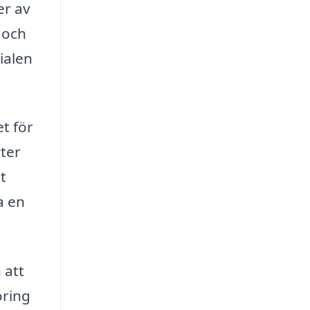
er av
 och
ialen
et för
rter
t
a en
 att
öring