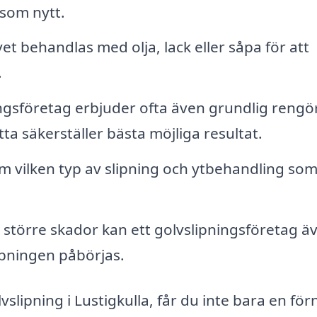
 som nytt.
et behandlas med olja, lack eller såpa för att
.
ingsföretag erbjuder ofta även grundlig rengö
ta säkerställer bästa möjliga resultat.
 vilken typ av slipning och ytbehandling so
 större skador kan ett golvslipningsföretag ä
ipningen påbörjas.
lvslipning i Lustigkulla, får du inte bara en fö