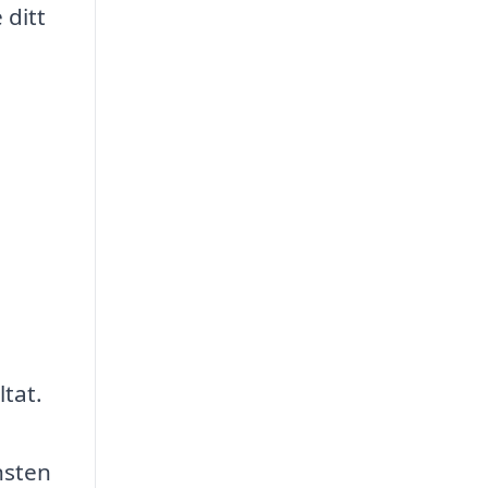
 ditt
ltat.
nsten