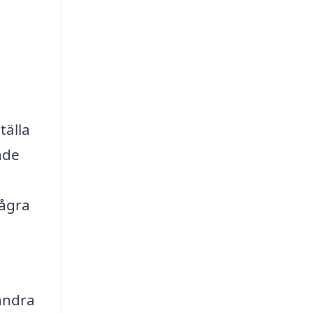
tälla
åde
några
andra