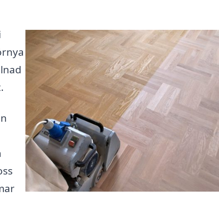
i
förnya
llnad
.
an
n
oss
mar