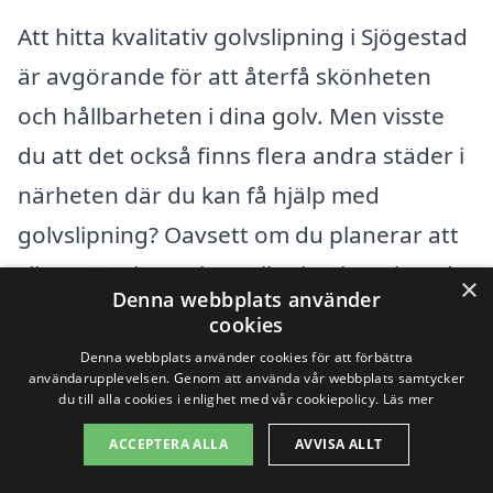
Att hitta kvalitativ golvslipning i Sjögestad
är avgörande för att återfå skönheten
och hållbarheten i dina golv. Men visste
du att det också finns flera andra städer i
närheten där du kan få hjälp med
golvslipning? Oavsett om du planerar att
slipa trägolv, parkett eller laminat, kan du
×
Denna webbplats använder
enkelt få tillgång till professionella
cookies
tjänster i dessa områden:
Denna webbplats använder cookies för att förbättra
användarupplevelsen. Genom att använda vår webbplats samtycker
du till alla cookies i enlighet med vår cookiepolicy.
Läs mer
Linköping
ACCEPTERA ALLA
AVVISA ALLT
Björkvik