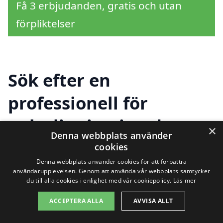
Få 3 erbjudanden, gratis och utan
förpliktelser
Sök efter en
professionell för
golvslipning i andra
×
Denna webbplats använder
städer nära Ingelstad
cookies
Denna webbplats använder cookies för att förbättra
användarupplevelsen. Genom att använda vår webbplats samtycker
du till alla cookies i enlighet med vår cookiepolicy.
Läs mer
Om du letar efter golvslipning i Ingelstad
ACCEPTERA ALLA
AVVISA ALLT
har du kommit till rätt ställe. Att slipa golv