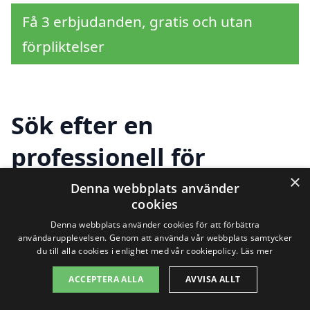
Få 3 erbjudanden, gratis och utan
förpliktelser
Sök efter en
professionell för
×
golvslipning i andra
Denna webbplats använder
cookies
städer nära Forsvik
Denna webbplats använder cookies för att förbättra
användarupplevelsen. Genom att använda vår webbplats samtycker
du till alla cookies i enlighet med vår cookiepolicy.
Läs mer
Att hitta en pålitlig och professionell tjänst
ACCEPTERA ALLA
AVVISA ALLT
för
golvslipning i Forsvik
kan ibland