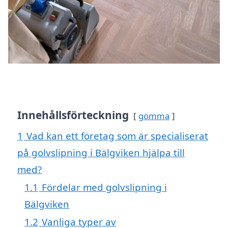
Innehållsförteckning
gömma
1
Vad kan ett företag som är specialiserat
på golvslipning i Bälgviken hjälpa till
med?
1.1
Fördelar med golvslipning i
Bälgviken
1.2
Vanliga typer av