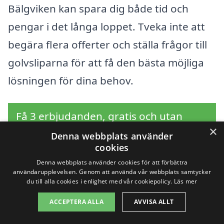
Bälgviken kan spara dig både tid och
pengar i det långa loppet. Tveka inte att
begära flera offerter och ställa frågor till
golvsliparna för att få den bästa möjliga
lösningen för dina behov.
Få 3 erbjudanden, gratis och utan
×
förpliktelser
Denna webbplats använder
cookies
Denna webbplats använder cookies för att förbättra
användarupplevelsen. Genom att använda vår webbplats samtycker
du till alla cookies i enlighet med vår cookiepolicy.
Läs mer
Sök efter professionell
ACCEPTERA ALLA
AVVISA ALLT
golvslipning i städer