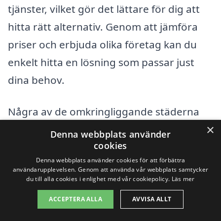
tjänster, vilket gör det lättare för dig att
hitta rätt alternativ. Genom att jämföra
priser och erbjuda olika företag kan du
enkelt hitta en lösning som passar just
dina behov.
Några av de omkringliggande städerna
×
är:
Denna webbplats använder
cookies
Mjölby
Denna webbplats använder cookies för att förbättra
användarupplevelsen. Genom att använda vår webbplats samtycker
du till alla cookies i enlighet med vår cookiepolicy.
Läs mer
Skänninge
ACCEPTERA ALLA
AVVISA ALLT
Mantorp