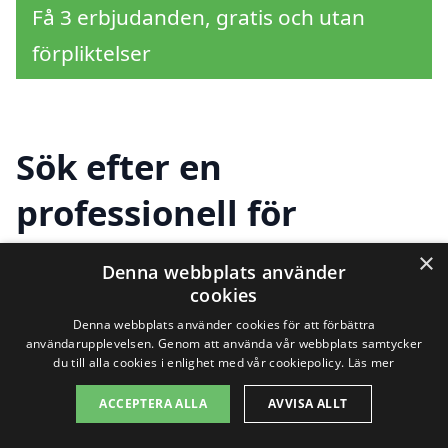
Få 3 erbjudanden, gratis och utan
förpliktelser
Sök efter en
professionell för
golvslipning i andra
×
Denna webbplats använder
städer nära Tranås
cookies
Denna webbplats använder cookies för att förbättra
användarupplevelsen. Genom att använda vår webbplats samtycker
du till alla cookies i enlighet med vår cookiepolicy.
Läs mer
Att hitta rätt företag för
golvslipning i
ACCEPTERA ALLA
AVVISA ALLT
Tranås
kan vara en utmaning, men med