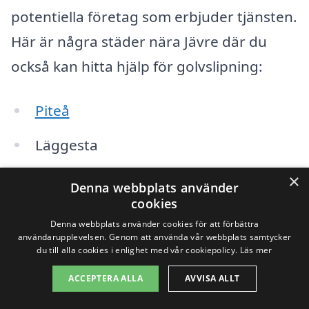
potentiella företag som erbjuder tjänsten.
Här är några städer nära Jävre där du
också kan hitta hjälp för golvslipning:
Piteå
Läggesta
Älvsbyn
×
Denna webbplats använder
cookies
Råneå
Denna webbplats använder cookies för att förbättra
användarupplevelsen. Genom att använda vår webbplats samtycker
Happaranda
du till alla cookies i enlighet med vår cookiepolicy.
Läs mer
Boden
ACCEPTERA ALLA
AVVISA ALLT