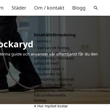
m
Städer
Om / kontakt
Blogg
Innehållsförteckning
tockaryd
gömma
1
Vad kan ett företag
som är specialiserat på
 denna guide och använder vår offerttjänst får du den
golvslipning i Stockaryd
hjälpa till med?
2
Få alltid minst 3
erbjudanden för
golvslipning i Stockaryd
3
Få 3 erbjudanden för
golvslipning i Stockaryd
från professionella
företag
4
Hur mycket kostar