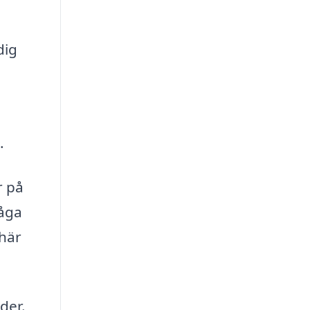
dig
.
r på
råga
 här
der.