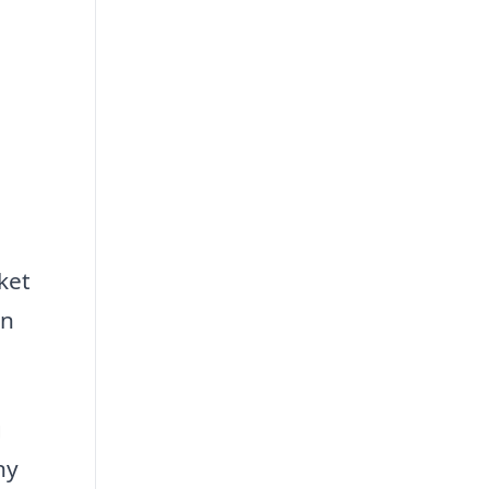
ket
an
g
ny