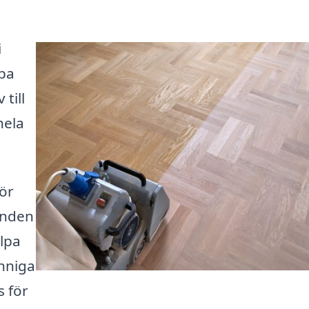
i
ipa
 till
hela
för
danden
älpa
unniga
 för