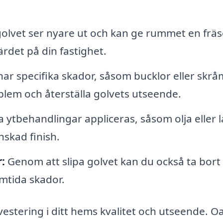
golvet ser nyare ut och kan ge rummet en frä
rdet på din fastighet.
har specifika skador, såsom bucklor eller skrå
blem och återställa golvets utseende.
a ytbehandlingar appliceras, såsom olja eller l
nskad finish.
:
Genom att slipa golvet kan du också ta bort
mtida skador.
nvestering i ditt hems kvalitet och utseende. O