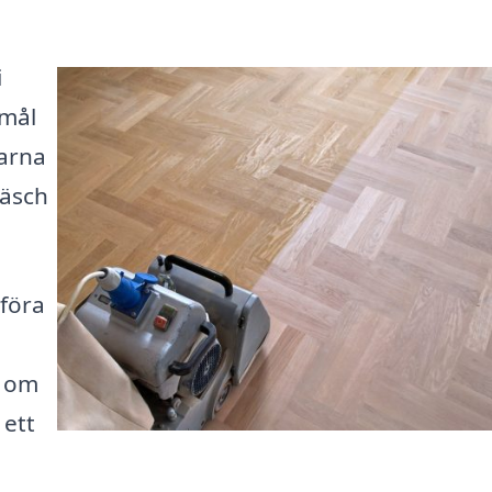
i
 mål
farna
räsch
mföra
t om
 ett