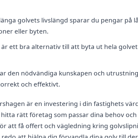
änga golvets livslängd sparar du pengar på l
ner eller byten.
är ett bra alternativ till att byta ut hela golve
 har den nödvändiga kunskapen och utrustnin
korrekt och effektivt.
Pershagen är en investering i din fastighets vär
t hitta rätt företag som passar dina behov och
ör att få offert och vägledning kring golvslipn
redo att hjälpa dig förvandla dina golv till de