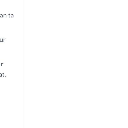
an ta
tur
är
at.