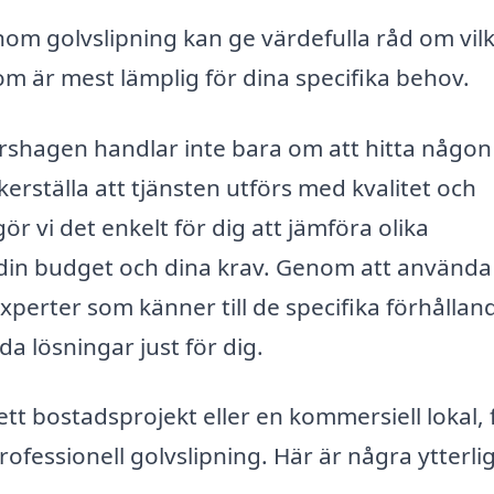
nom golvslipning kan ge värdefulla råd om vil
om är mest lämplig för dina specifika behov.
 Pershagen handlar inte bara om att hitta någo
erställa att tjänsten utförs med kvalitet och
ör vi det enkelt för dig att jämföra olika
 din budget och dina krav. Genom att använda
xperter som känner till de specifika förhållan
 lösningar just för dig.
tt bostadsprojekt eller en kommersiell lokal, 
ofessionell golvslipning. Här är några ytterli