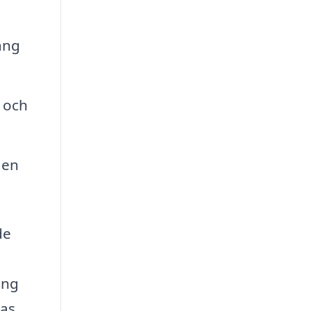
ång
t och
gen
de
ing
ras