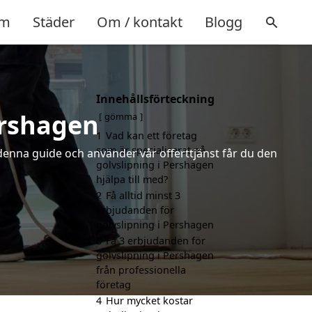
m
Städer
Om / kontakt
Blogg
Innehållsförteckning
ershagen
gömma
1
Vad kan ett företag
som är specialiserat på
 denna guide och använder vår offerttjänst får du den
golvslipning i Pershagen
hjälpa till med?
2
Få alltid minst 3
erbjudanden för
golvslipning i Pershagen
3
Få 3 erbjudanden för
golvslipning i Pershagen
från professionella
företag
4
Hur mycket kostar