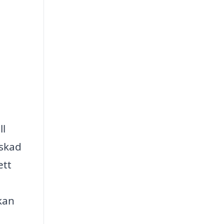
ll
nskad
ett
kan