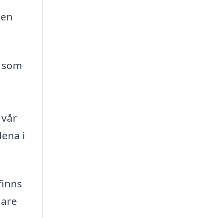
ken
n som
 vår
dena i
finns
gare