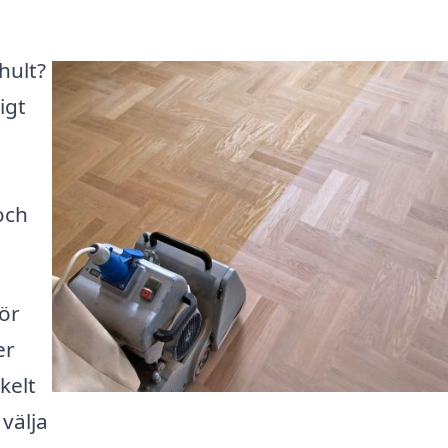
shult?
igt
och
för
er
kelt
 välja