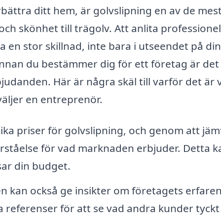
rbättra ditt hem, är golvslipning en av de mes
och skönhet till trägolv. Att anlita professionel
ra en stor skillnad, inte bara i utseendet på di
nnan du bestämmer dig för ett företag är det 
judanden. Här är några skäl till varför det är v
väljer en entreprenör.
ika priser för golvslipning, och genom att jäm
örståelse för vad marknaden erbjuder. Detta k
sar din budget.
 kan också ge insikter om företagets erfare
la referenser för att se vad andra kunder tyck