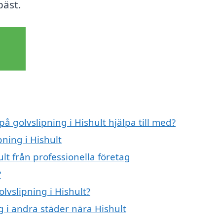
bäst.
på golvslipning i Hishult hjälpa till med?
pning i Hishult
lt från professionella företag
?
olvslipning i Hishult?
ng i andra städer nära Hishult