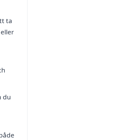
tt ta
eller
ch
n du
 både