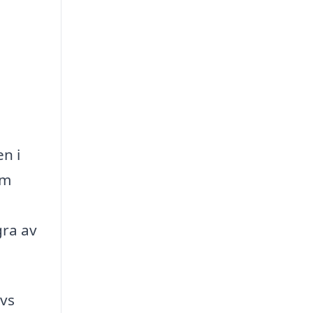
en i
om
gra av
vs