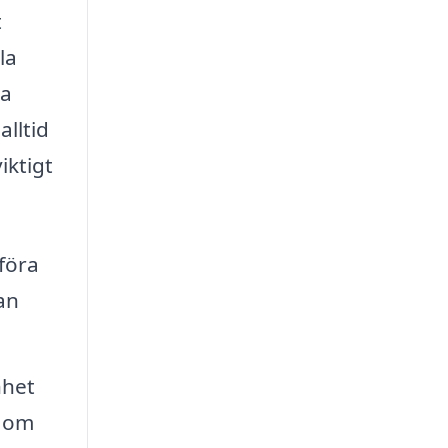
t
la
na
alltid
iktigt
föra
an
nhet
t om