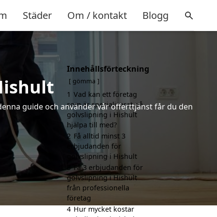
m
Städer
Om / kontakt
Blogg
Innehållsförteckning
Hishult
gömma
1
Vad kan ett företag
som är specialiserat på
 denna guide och använder vår offerttjänst får du den
golvslipning i Hishult
hjälpa till med?
2
Få alltid minst 3
erbjudanden för
golvslipning i Hishult
3
Få 3 erbjudanden för
golvslipning i Hishult
från professionella
företag
4
Hur mycket kostar