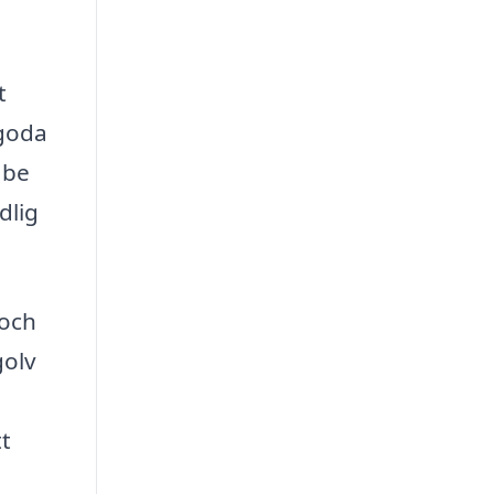
t
 goda
 be
dlig
 och
golv
tt