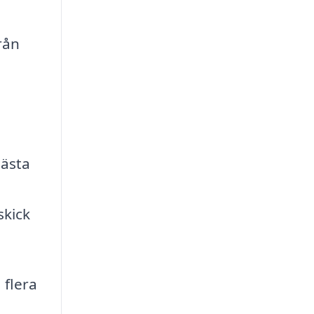
rån
bästa
skick
 flera