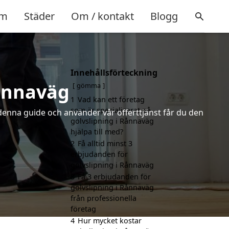
m
Städer
Om / kontakt
Blogg
Innehållsförteckning
Rånnaväg
gömma
1
Vad kan ett företag
som är specialiserat på
 denna guide och använder vår offerttjänst får du den
golvslipning i Rånnaväg
hjälpa till med?
2
Få alltid minst 3
erbjudanden för
golvslipning i Rånnaväg
3
Få 3 erbjudanden för
golvslipning i Rånnaväg
från professionella
företag
4
Hur mycket kostar