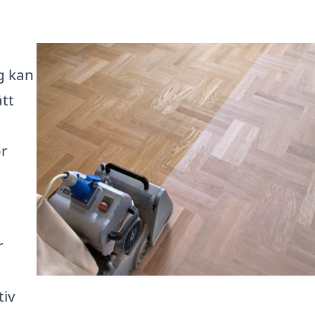
g kan
ätt
ör
r
tiv