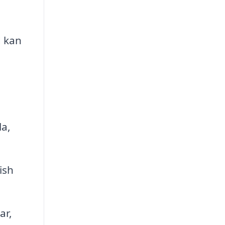
d kan
la,
ish
ar,