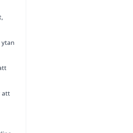
t,
 ytan
att
 att