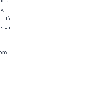
dina
v,
tt få
assar
nom