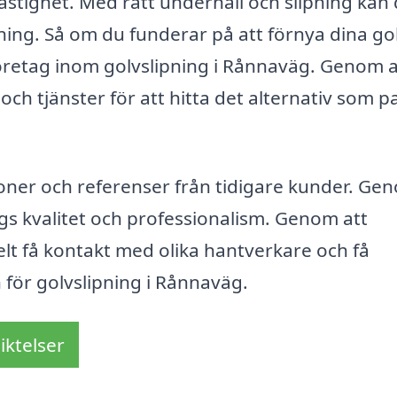
astighet. Med rätt underhåll och slipning kan 
ning. Så om du funderar på att förnya dina gol
 företag inom golvslipning i Rånnaväg. Genom a
ch tjänster för att hitta det alternativ som p
nsioner och referenser från tidigare kunder. Ge
tags kvalitet och professionalism. Genom att
lt få kontakt med olika hantverkare och få
för golvslipning i Rånnaväg.
iktelser