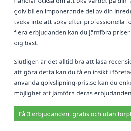
handlar också om att öka värdet på din f
golv bli en imponerande del av din inred
tveka inte att söka efter professionella
flera erbjudanden kan du jämföra priser o
dig bäst.
Slutligen är det alltid bra att läsa rece
att göra detta kan du få en insikt i före
använda golvslipning-pris.se kan du enke
möjlighet att jämföra deras erbjudanden 
Få 3 erbjudanden, gratis och utan förpl