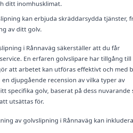
och ditt inomhusklimat.
ipning kan erbjuda skräddarsydda tjänster, f
ng av ditt golv.
slipning i Rånnaväg säkerställer att du får
ervice. En erfaren golvslipare har tillgång till
ör att arbetet kan utföras effektivt och med 
g en djupgående recension av vilka typer av
tt specifika golv, baserat på dess nuvarande 
t utsättas för.
okning av golvslipning i Rånnaväg kan inkludera