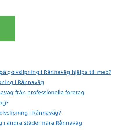
 på golvslipning i Rånnaväg hjälpa till med?
ipning i Rånnaväg
aväg från professionella företag
väg?
golvslipning i Rånnaväg?
ing i andra städer nära Rånnaväg