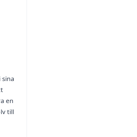
i sina
tt
ra en
 till