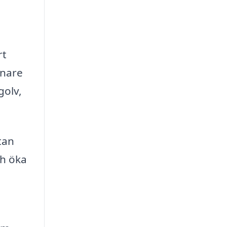
rt
enare
golv,
utan
ch öka