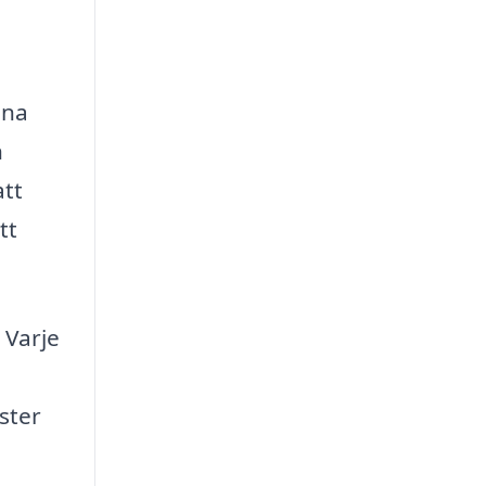
ina
n
att
tt
 Varje
ster