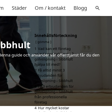
m
Städer
Om / kontakt
Blogg
Innehållsförteckning
ibbhult
gömma
1
Vad kan ett företag
som är specialiserat på
 denna guide och använder vår offerttjänst får du den
golvslipning i Sibbhult
hjälpa till med?
2
Få alltid minst 3
erbjudanden för
golvslipning i Sibbhult
3
Få 3 erbjudanden för
golvslipning i Sibbhult
från professionella
företag
4
Hur mycket kostar