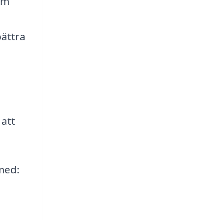
om
bättra
 att
 med: