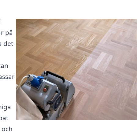
i
är på
a det
kan
assar
niga
pat
 och