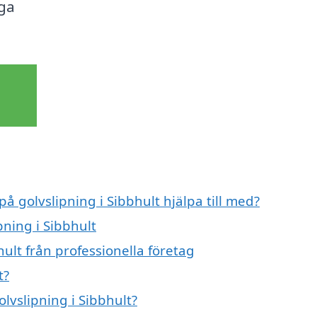
iga
på golvslipning i Sibbhult hjälpa till med?
pning i Sibbhult
ult från professionella företag
t?
olvslipning i Sibbhult?