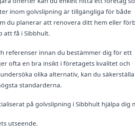
ära offerter kan du enkelt hitta ett företag s
er inom golvslipning är tillgängliga för både
m du planerar att renovera ditt hem eller för
att få i Sibbhult.
ch referenser innan du bestämmer dig för ett
r ofta en bra insikt i företagets kvalitet och
 undersöka olika alternativ, kan du säkerställa
e högsta standarderna.
aliserat på golvslipning i Sibbhult hjälpa dig
ets utseende.