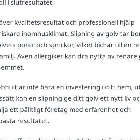
l i slutresultatet.
töver kvalitetsresultat och professionell hjälp
iskare inomhusklimat. Slipning av golv tar bo
ts porer och sprickor, vilket bidrar till en r
milj. Även allergiker kan dra nytta av renare 
 hemmet.
ibbhult är inte bara en investering i ditt hem, 
ssätt kan en slipning ge ditt golv ett nytt liv o
älja ett pålitligt företag med erfarenhet och
bästa resultatet.